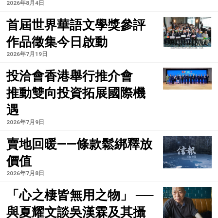
2026年8月4日
首屆世界華語文學獎參評
作品徵集今日啟動
2026年7月19日
投洽會香港舉行推介會
推動雙向投資拓展國際機
遇
2026年7月9日
賣地回暖——條款鬆綁釋放
價值
2026年7月8日
「心之棲皆無用之物」 ──
與夏耀文談吳漢霖及其攝