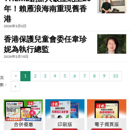
年！賴雁浪海南重現舊香
港
2026年3月5日
香港保護兒童會委任韋珍
妮為執行總監
2026年2月10日
«
1
2
3
4
5
6
7
8
9
10
頁
數：
»