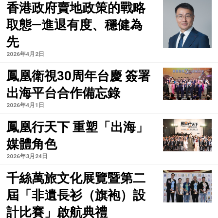
香港政府賣地政策的戰略
取態—進退有度、穩健為
先
2026年4月2日
鳳凰衛視30周年台慶 簽署
出海平台合作備忘錄
2026年4月1日
鳳凰行天下 重塑「出海」
媒體角色
2026年3月24日
千絲萬旅文化展覽暨第二
屆「非遺長衫（旗袍）設
計比賽」啟航典禮