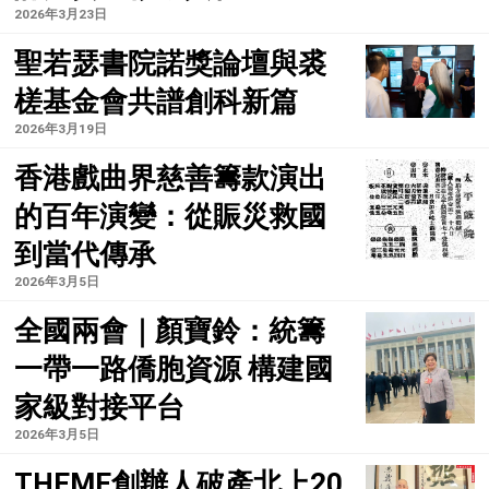
2026年3月23日
聖若瑟書院諾獎論壇與裘
槎基金會共譜創科新篇
2026年3月19日
香港戲曲界慈善籌款演出
的百年演變：從賑災救國
到當代傳承
2026年3月5日
全國兩會｜顏寶鈴：統籌
一帶一路僑胞資源 構建國
家級對接平台
2026年3月5日
THEME創辦人破產北上20