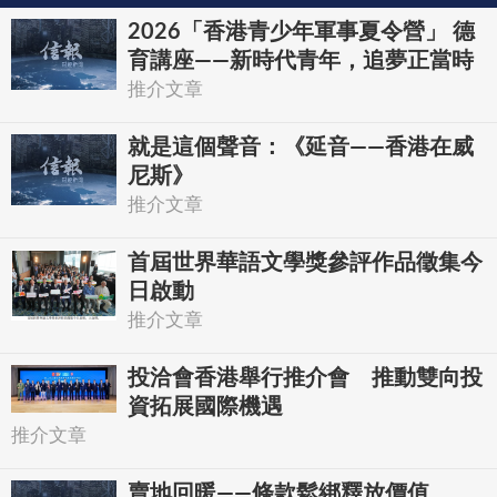
2026「香港青少年軍事夏令營」 德
育講座——新時代青年，追夢正當時
推介文章
就是這個聲音：《延音——香港在威
尼斯》
推介文章
首屆世界華語文學獎參評作品徵集今
日啟動
推介文章
投洽會香港舉行推介會 推動雙向投
資拓展國際機遇
推介文章
賣地回暖——條款鬆綁釋放價值