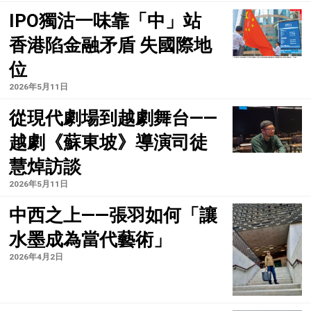
IPO獨沽一味靠「中」站
香港陷金融矛盾 失國際地
位
2026年5月11日
從現代劇場到越劇舞台——
越劇《蘇東坡》導演司徒
慧焯訪談
2026年5月11日
中西之上——張羽如何「讓
水墨成為當代藝術」
2026年4月2日