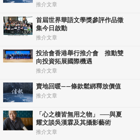
推介文章
首屆世界華語文學獎參評作品徵
集今日啟動
推介文章
投洽會香港舉行推介會 推動雙
向投資拓展國際機遇
推介文章
賣地回暖——條款鬆綁釋放價值
推介文章
「心之棲皆無用之物」 ──與夏
耀文談吳漢霖及其攝影藝術
推介文章